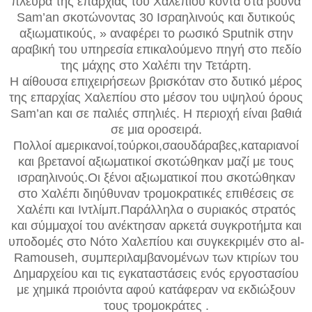
πλευρά της επαρχίας του Χαλεπίου κοντά στα βουνά
Sam’an σκοτώνοντας 30 Iσραηλινούς και δυτικούς
αξιωματικούς, » αναφέρει το ρωσικό Sputnik στην
αραβική του υπηρεσία επικαλούμενο πηγή στο πεδίο
της μάχης στο Χαλέπι την Τετάρτη.
Η αίθουσα επιχειρήσεων βρισκόταν στο δυτικό μέρος
της επαρχίας Χαλεπίου στο μέσον του υψηλού όρους
Sam’an και σε παλιές σπηλιές. Η περιοχή είναι βαθιά
σε μια οροσειρά.
Πολλοί αμερικανοί,τούρκοι,σαουδάραβες,καταριανοί
και βρετανοί αξιωματικοί σκοτώθηκαν μαζί με τους
ισραηλινούς.Οι ξένοι αξιωματικοί που σκοτώθηκαν
στο Χαλέπι διηύθυναν τρομοκρατικές επιθέσεις σε
Χαλέπι και Ιντλίμπ.Παράλληλα ο συριακός στρατός
και σύμμαχοί του ανέκτησαν αρκετά συγκροτήμτα και
υποδομές στο Νότο Χαλεπίου και συγκεκριμέν στο al-
Ramouseh, συμπεριλαμβανομένων των κτιρίων του
Δημαρχείου και τις εγκαταστάσεις ενός εργοστασίου
με χημικά προιόντα αφού κατάφεραν να εκδιώξουν
τους τρομοκράτες .