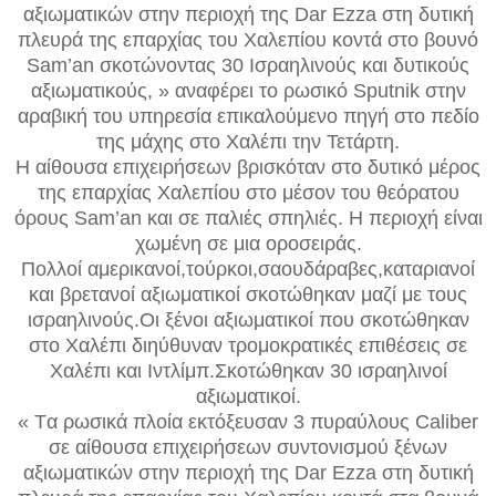
αξιωματικών στην περιοχή της Dar Ezza στη δυτική
πλευρά της επαρχίας του Χαλεπίου κοντά στο βουνό
Sam’an σκοτώνοντας 30 Iσραηλινούς και δυτικούς
αξιωματικούς, » αναφέρει το ρωσικό Sputnik στην
αραβική του υπηρεσία επικαλούμενο πηγή στο πεδίο
της μάχης στο Χαλέπι την Τετάρτη.
Η αίθουσα επιχειρήσεων βρισκόταν στο δυτικό μέρος
της επαρχίας Χαλεπίου στο μέσον του θεόρατου
όρους Sam’an και σε παλιές σπηλιές. Η περιοχή είναι
χωμένη σε μια οροσειράς.
Πολλοί αμερικανοί,τούρκοι,σαουδάραβες,καταριανοί
και βρετανοί αξιωματικοί σκοτώθηκαν μαζί με τους
ισραηλινούς.Οι ξένοι αξιωματικοί που σκοτώθηκαν
στο Χαλέπι διηύθυναν τρομοκρατικές επιθέσεις σε
Χαλέπι και Ιντλίμπ.Σκοτώθηκαν 30 ισραηλινοί
αξιωματικοί.
« Tα ρωσικά πλοία εκτόξευσαν 3 πυραύλους Caliber
σε αίθουσα επιχειρήσεων συντονισμού ξένων
αξιωματικών στην περιοχή της Dar Ezza στη δυτική