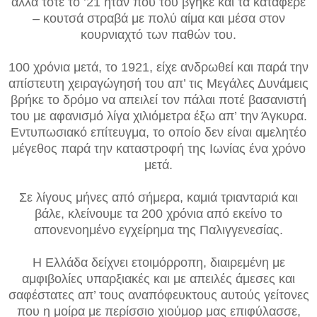
αλλά τότε το ’21 ήταν που του βγήκε και τα κατάφερε
– κουτσά στραβά με πολύ αίμα και μέσα στον
κουρνιαχτό των παθών του.
100 χρόνια μετά, το 1921, είχε ανδρωθεί και παρά την
απίστευτη χειραγώγησή του απ’ τις Μεγάλες Δυνάμεις
βρήκε το δρόμο να απειλεί τον πάλαι ποτέ βασανιστή
του με αφανισμό λίγα χιλιόμετρα έξω απ’ την Άγκυρα.
Εντυπωσιακό επίτευγμα, το οποίο δεν είναι αμελητέο
μέγεθος παρά την καταστροφή της Ιωνίας ένα χρόνο
μετά.
Σε λίγους μήνες από σήμερα, καμιά τριανταριά και
βάλε, κλείνουμε τα 200 χρόνια από εκείνο το
απονενοημένο εγχείρημα της Παλιγγενεσίας.
Η Ελλάδα δείχνει ετοιμόρροπη, διαιρεμένη με
αμφιβολίες υπαρξιακές και με απειλές άμεσες και
σαφέστατες απ’ τους αναπόφευκτους αυτούς γείτονες
που η μοίρα με περίσσιο χιούμορ μας επιφύλασσε,