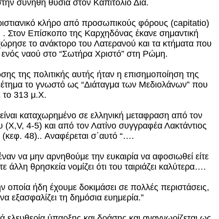
στην συνήθη θυσία στον Καπιτόλιο Δία.
ριστιανικό κλήρο από προσωπικούς φόρους (capitatio)
) . Στον Επίσκοπο της Καρχηδόνας έκανε σημαντική
ώρησε το ανάκτορο του Λατερανού και τα κτήματα που
η ενός ναού στο “Σωτήρα Χριστό” στη Ρώμη.
σης της πολιτικής αυτής ήταν η επισημοποίηση της
μοθέτημα το γνωστό ως “Διάταγμα των Μεδιολάνων” που
 το 313 μ.Χ.
ι είναι καταχωρημένο σε ελληνική μεταφραση από τον
υ (Χ,V, 4-5) και από τον Λατίνο συγγραφέα Λακτάντιος
(κεφ. 48).. Αναφέρεται σ΄αυτό “….
έναν να μην αρνηθούμε την ευκαιρία να αφοσιωθεί είτε
ε άλλη θρησκεία νομίζει ότι του ταιριάζει καλύτερα….
την οποία ήδη έχουμε δοκιμάσει σε πολλές περιστάσεις,
 να εξασφαλίζει τη δημόσια ευημερία.”
ά ελευθερία ύπαρξης και δράσης και αναγνωρίζεται ως