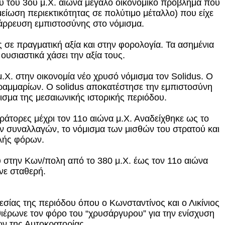
υ του 3ου μ.Χ. αιώνα μεγάλο οικονομικό πρόβλημα που
είωση περιεκτικότητας σε πολύτιμο μέταλλο) που είχε
τάρρευση εμπιστοσύνης στο νόμισμα.
 σε πραγματική αξία και στην φορολογία. Τα ασημένια
 ουσιαστικά χάσει την αξία τους.
.Χ. στην οικονομία νέο χρυσό νόμισμα τον Solidus. Ο
γραμμαρίων. Ο solidus αποκατέστησε την εμπιστοσύνη
ισμα της μεσαιωνικής ιστορικής περιόδου.
άτορες μέχρι τον 11ο αιώνα μ.Χ. Αναδείχθηκε ως το
ν συναλλαγών, το νόμισμα των μισθών του στρατού και
λής φόρων.
ύ στην Κων/πολη από το 380 μ.Χ. έως τον 11ο αιώνα
νε σταθερή.
εσίας της περιόδου όπου ο Κωνσταντίνος και ο Λικίνιος
ιέρωνε τον φόρο του “χρυσάργυρου” για την ενίσχυση
ών της Αυτοκρατορίας.