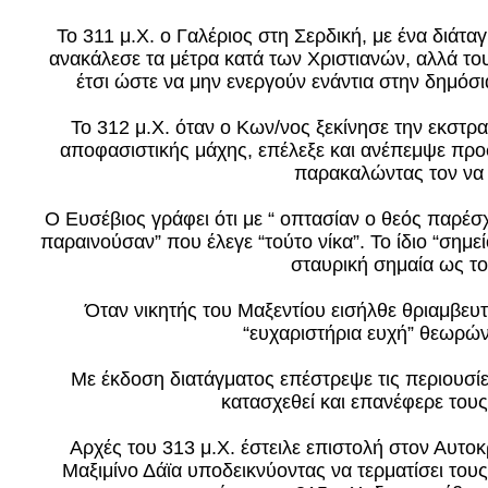
Το 311 μ.Χ. ο Γαλέριος στη Σερδική, με ένα διάτ
ανακάλεσε τα μέτρα κατά των Χριστιανών, αλλά του
έτσι ώστε να μην ενεργούν ενάντια στην δημόσ
Το 312 μ.Χ. όταν ο Κων/νος ξεκίνησε την εκστρ
αποφασιστικής μάχης, επέλεξε και ανέπεμψε προσ
παρακαλώντας τον να τ
Ο Ευσέβιος γράφει ότι με “ οπτασίαν ο θεός παρέ
παραινούσαν” που έλεγε “τούτο νίκα”. Το ίδιο “σημεί
σταυρική σημαία ως τ
Όταν νικητής του Μαξεντίου εισήλθε θριαμβευ
“ευχαριστήρια ευχή” θεωρώντ
Με έκδοση διατάγματος επέστρεψε τις περιουσί
κατασχεθεί και επανέφερε τους
Αρχές του 313 μ.Χ. έστειλε επιστολή στον Αυτο
Μαξιμίνο Δάϊα υποδεικνύοντας να τερματίσει του