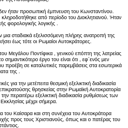
υ δεν ήταν προσωπική έμπνευση του Κωνσταντίνου.
υ κληροδοτήθηκε από περίοδο του Διοκλητιανού. Ήταν
κής φορολογικής λογικής .
αν μια σταδιακά εξελισσόμενη πλήρης ανατροπή της
κήσει έως τότε οι Ρωμαίοι Αυτοκράτορες.
 του Μεγάλου Ποντίφικα , γενικού επόπτη της λατρείας
 σημαντικότερο έργο του είναι ότι , εφ΄ενός μεν
ρου προέβη σε καταλυτικές παρεμβάσεις στα εσωτερικά
ατα της .
κές για την μετέπειτα θεσμική εξελικτική διαδικασία
 επικρατούσης θρησκείας στην Ρωμαϊκή Αυτοκρατορία
την περαιτέρω εξελικτική διαδικασία ρυθμίσεως των
 Εκκλησίας μέχρι σήμερα.
μα του Καίσαρα και στη συνέχεια του Αυτοκράτορα
οχής προς τους Χριστιανούς, όπως και ο πατέρας του
τάντιος.