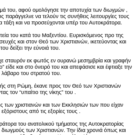
αγμά του, αφού ομολόγησε την αποτυχία των διωγμών ,
ς παράγγελνε να τελούν τις συνήθεις λειτουργίες τους
ια τάξη και να προσεύχονται υπέρ του Αυτοκράτορα.
ατεία του κατά του Μαξεντίου. Ευρισκόμενος προ της
ευχές και στον Θεό των Χριστιανών, ικετεύοντας και
ου δείξει την εύνοιά του.
σχε σταυρόν εκ φωτός εν ουρανώ μεσημβρία και γραφήν
ο” είδε και στο όνειρό του και απεφάσισε και έφτιαξε την
ο λάβαρο του στρατού του.
τής στη Ρώμη, έκανε προς τον Θεό των Χριστιανών
ας τον “υπαίτιο της νίκης” του .
ες των χριστιανών και των Εκκλησιών των που είχαν
 εξόριστους από τις εξορίες τους .
κράτορα του ανατολικού τμήματος της Αυτοκρατορίας
ς διωγμούς των Χριστιανών. Την ίδια χρονιά όπως και