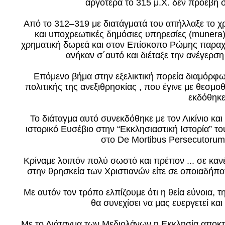
αργότερα το 315 μ.Χ. δεν προέβη 
Από το 312–319 με διατάγματά του απήλλαξε το χ
και υποχρεωτικές δημόσιες υπηρεσίες (munera
χρηματική δωρεά και στον Επίσκοπο Ρώμης παραχ
ανήκαν σ΄αυτό και διέταξε την ανέγερσ
Επόμενο βήμα στην εξελικτική πορεία διαμόρφω
πολιτικής της ανεξιθρησκίας , που έγινε με θεσ
εκδόθηκε
Το διάταγμα αυτό συνεκδόθηκε με τον Λικίνιο κα
ιστορικό Ευσέβιο στην “Εκκλησιαστική Ιστορία” το
στο De Mortibus Persecutorum 
Κρίναμε λοιπόν πολύ σωστό και πρέπον ... σε καν
στην θρησκεία των Χριστιανών είτε σε οποιαδήποτ
Με αυτόν τον τρόπο ελπίζουμε ότι η θεία εύνοια, 
θα συνεχίσει να μας ευεργετεί και
Με το Διάταγμα των Μεδιολάνων η Εκκλησία αποκτ