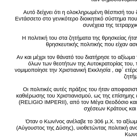
Αυτό δείχνει ότι η ολοκληρωμένη θέσπισή το
Εντάσσετο στο γενικότερο διοικητικό σύστημα πο
συνέχεια της τετραρχι
Η πολιτική του στα ζητήματα της θρησκείας ήτ
θρησκευτικής πολιτικής που είχαν ασ
Αν και μέχρι τον θάνατό του διατήρησε το αξίωμα
όλων των θεοτήτων της Αυτοκρατορίας του, το
νομιμοποίησε την Χριστιανική Εκκλησία , αφ΄ ετέ
ζητήμ
Οι πολιτικές αυτές πράξεις του ήταν αποφασιστι
καθιέρωσης του Χριστιανισμού, ως της επίσημης
(RELIGIO IMPERII), από τον Μέγα Θεοδόσιο και 
σχέσεων Κράτους και
Όταν ο Κων/νος ανέλαβε το 306 μ.Χ. το αξίω
(Αύγουστος της Δύσης), υιοθετώντας πολιτική αν
Κωνσ