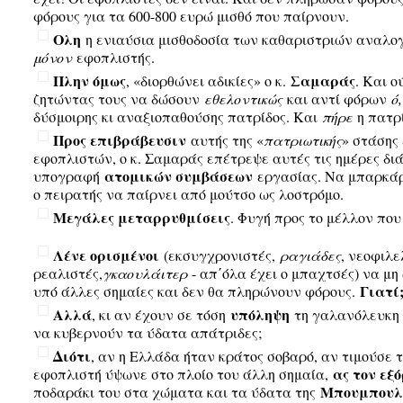
φόρους για τα 600-800 ευρώ μισθό που παίρνουν.
Ολη
η ενιαύσια μισθοδοσία των καθαριστριών αναλο
μόνον
εφοπλιστής.
Πλην όμως
Σαμαράς
, «διορθώνει αδικίες» ο κ.
. Και 
ζητώντας τους να δώσουν
εθελοντικώς
και αντί φόρων
ό
δύσμοιρης κι αναξιοπαθούσης πατρίδος. Και
πήρε
η πατρ
Προς επιβράβευσιν
αυτής της «
πατριωτικής
» στάσης
εφοπλιστών, ο κ. Σαμαράς επέτρεψε αυτές τις ημέρες δι
ατομικών συμβάσεων
υπογραφή
εργασίας. Να μπαρκάρε
ο πειρατής να παίρνει από μούτσο ως λοστρόμο.
Μεγάλες μεταρρυθμίσεις
. Φυγή προς το μέλλον που
Λένε ορισμένοι
(εκσυγχρονιστές,
ραγιάδες
, νεοφιλ
ρεαλιστές,
γκαουλάιτερ
- απ΄όλα έχει ο μπαχτσές) να μη 
Γιατί
υπό άλλες σημαίες και δεν θα πληρώνουν φόρους.
Αλλά
υπόληψη
, κι αν έχουν σε τόση
τη γαλανόλευκη ό
να κυβερνούν τα ύδατα απάτριδες;
Διότι
, αν η Ελλάδα ήταν κράτος σοβαρό, αν τιμούσε τ
ας τον εξό
εφοπλιστή ύψωνε στο πλοίο του άλλη σημαία,
Μπουμπουλ
ποδαράκι του στα χώματα και τα ύδατα της