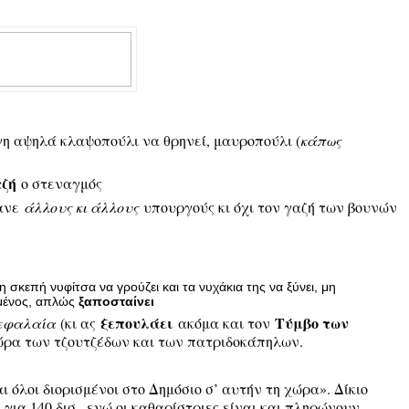
η αψηλά κλαψοπούλι να θρηνεί, μαυροπούλι (
κάπως
ζή
ο στεναγμός
νανε
άλλους κι άλλους
υπουργούς κι όχι τον γαζή των βουνών
 σκεπή νυφίτσα να γρούζει και τα νυχάκια της να ξύνει, μη
ημένος, απλώς
ξαποσταίνει
ξεπουλάει
Τύμβο των
εφαλαία
(κι ας
ακόμα και τον
χώρα των τζουτζέδων και των πατριδοκάπηλων.
 όλοι διορισμένοι στο Δημόσιο σ’ αυτήν τη χώρα». Δίκιο
για 140 δισ., ενώ οι καθαρίστριες είναι και πληρώνουν