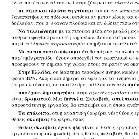
έδινε πακέτο κοντά του εκεί στην ξένη και τα
κόκκαλα τ
με αίμα και ιδρώτα τη χτίσαμε
και συ την
κατουρά
ξαναπατήσεις το πόδι σου, εκτός κι αν μετανιώσεις και
δούλεψαν, που σ’ έκαναν πλούσιο και αν δώσεις πίσω στη
Να τελειώνουμε
με τα πίτουρα μέσα στο μυαλό μας 
ανθρωποφαγία προ κι επί μνημονίων. Δεν κατέστρεψαν τη
παρά
«ελληνική»
παραοικονομία
υπήρξαν οι εφοπλιστές
Με το πιο αστείο σόφισμα
ότι θα πάρουν τα πλοία τ
παρ’ ημίν ραγιάδες έχουν αποδεχθεί τον εφοπλισμό
ως κ
προσφέρουν τη σημαία της χώρας στους πειρατές να σκου
Στην Ελλάδα,
σε διάστημα τεσσάρων μνημονιακών ετ
42%.
φόροι
Ακόμα και σήμερα να έφευγαν τα μνημόνια (
τετελεσμέν
έτερα ελαύνουν), το αποτέλεσμα, μάλλον το
που έχουν δημιουργήσει
στην
αγορά εργασίας
(καθ
δραματικό
ζούγκλα
Σκλαβιάς
απελπισία
είναι
. Μια
.
,
απροστάτευτης εργασίας, θα επισυμβεί και η όποια ανάπ
Τα υπόλοιπα
, ότι η ανάπτυξη θα φέρει νέες θέσεις 
σκλαβιάς
θέσεις
θα φέρει, όπως
θέσεις σκλαβιάς έχουν ήδη γίνει
οι θέσεις εργασίας
σκλαβιάς
εργασία και η απληρωσιά), όπως θέσεις
θα είν