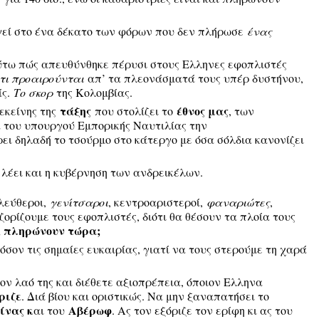
γεί στο ένα δέκατο των φόρων που δεν πλήρωσε
ένας
ούτω πώς απευθύνθηκε πέρυσι στους Ελληνες εφοπλιστές
,τι προαιρούνται
απ’ τα πλεονάσματά τους υπέρ δυστήνου,
ίς.
Το σκορ
της Κολομβίας.
τάξης
έθνος μας
 εκείνης της
που στολίζει το
, των
ά του υπουργού Εμπορικής Ναυτιλίας την
ι δηλαδή το τσούρμο στο κάτεργο με όσα σόλδια κανονίζει
 λέει και η κυβέρνηση των ανδρεικέλων.
ελεύθεροι,
γενίτσαροι
, κεντροαριστεροί,
φαναριώτες
,
ζορίζουμε τους εφοπλιστές, διότι θα θέσουν τα πλοία τους
; πληρώνουν τώρα;
σον τις σημαίες ευκαιρίας, γιατί να τους στερούμε τη χαρά
ον λαό της και διέθετε αξιοπρέπεια, όποιον Ελληνα
ριζε
. Διά βίου και οριστικώς. Να μην ξαναπατήσει το
ίνας κ
Αβέρωφ
αι του
. Ας τον εξόριζε τον ερίφη κι ας του