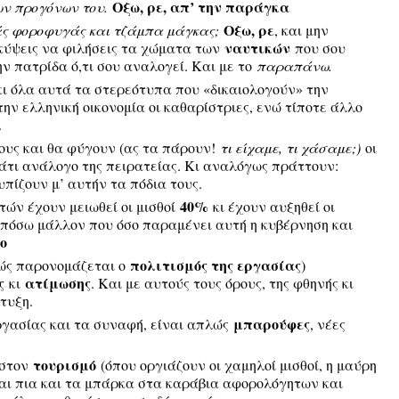
Οξω, ρε, απ’ την παράγκα
ων προγόνων του.
Οξω, ρε
ς φοροφυγάς και τζάμπα μάγκας;
, και μην
ναυτικών
 σκύψεις να φιλήσεις τα χώματα των
που σου
ν πατρίδα ό,τι σου αναλογεί. Και με το
παραπάνω.
κι όλα αυτά τα στερεότυπα που «δικαιολογούν» την
ν ελληνική οικονομία οι καθαρίστριες, ενώ τίποτε άλλο
.
ους και θα φύγουν (ας τα πάρουν!
τι είχαμε, τι χάσαμε;)
οι
άτι ανάλογο της πειρατείας. Κι αναλόγως πράττουν:
πίζουν μ’ αυτήν τα πόδια τους.
40%
ών έχουν μειωθεί οι μισθοί
κι έχουν αυξηθεί οι
πόσω μάλλον που όσο παραμένει αυτή η κυβέρνηση και
ο
πολιτισμός της εργασίας
ώς παρονομάζεται ο
)
ς
ατίμωσης
κι
. Και με αυτούς τους όρους, της φθηνής κι
τυξη.
μπαρούφες
εργασίας και τα συναφή, είναι απλώς
, νέες
τουρισμό
 στον
(όπου οργιάζουν οι χαμηλοί μισθοί, η μαύρη
αι πια και τα μπάρκα στα καράβια αφορολόγητων και