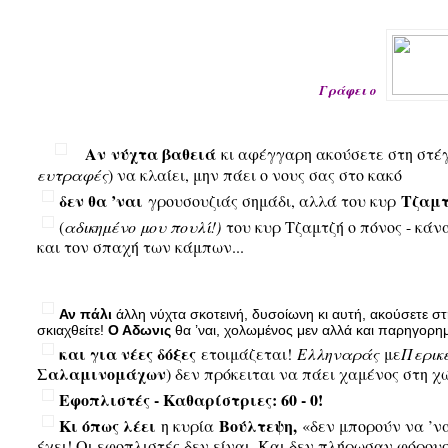
Γράφει ο
Αν
νύχτα βαθειά
κι αφέγγαρη ακούσετε στη στέγ
ευτραφές
) να κλαίει, μην πάει ο νους σας στο κακό
δεν θα ’ναι
Τζαμτ
γρουσουζιάς σημάδι, αλλά του κυρ
(
αδικημένο μου πουλί!)
του κυρ Τζαμτζή ο πόνος - κά
και τον σπαχή των κάμπων...
Αν πάλι
άλλη νύχτα σκοτεινή, δυσοίωνη κι αυτή, ακούσετε στη
σκιαχθείτε!
Ο Αδωνις
θα ’ναι, χολωμένος μεν αλλά και παρηγορ
και για νέες δόξες
ετοιμάζεται!
Ελληναράς
με
Περικ
Σαλαμινομάχων
) δεν πρόκειται να πάει χαμένος στη 
Εφοπλιστές - Καθαρίστριες: 60 - 0!
Κι όπως λέει
Βούλτεψη,
η κυρία
«δεν μπορούν να ’ναι
έχει! Οι εφοπλιστές δεν είναι. Και δεν πλήρωσαν φόρους 