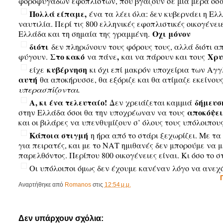
φοροφυγάδων εφοπλιστών, που βγάζουν σε μια μέρα όσα 
Πολλά είπαμε,
ένα τα λέει όλα: δεν κυβερνάει η Ελ
ναυτιλία. Περί τις 800 ελληνικές εφοπλιστικές οικογένε
Οχι μόνον
Ελλάδα και τη σημαία της γραμμένη.
διότι
δεν πληρώνουν τους φόρους τους, αλλά διότι απ
Στο κακό
,
Χρυ
φύγουν.
να πάνε
και να πάρουν και τους
κυβέρνηση
είχε
κι όχι επί μακρόν υποχείρια των Α
αυτή
θα αποκήρυσσε, θα εξόριζε και θα ατίμαζε εκείνου
υπερασπίζονται.
Α, κι ένα τελευταίο!
δήμευσ
Δεν χρειάζεται καμμιά
αποκόψει
στην Ελλάδα όσοι θα την υποχρέωναν να τους
και οι βιλάρες να υπενθυμίζουν σ’ όλους τους υπόλοιπου
Κάποια στιγμή
η ήρα από το στάρι ξεχωρίζει. Με τα
για πειρατές, και με το ΝΑΤ ημιθανές δεν μπορούμε να μ
παρελθόντος. Περίπου 800 οικογένειες είναι. Κι όσο το σ
Οι υπόλοιποι όμως δεν έχουμε κανέναν λόγο να ανεχό
Αναρτήθηκε από
Romanos
στις
12:54 μ.μ.
Δεν υπάρχουν σχόλια: