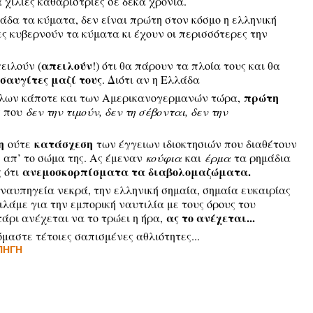
χίλιες καθαρίστριες σε δέκα χρόνια.
λάδα τα κύματα, δεν είναι πρώτη στον κόσμο η ελληνική
ιες κυβερνούν τα κύματα κι έχουν οι περισσότερες την
απειλούν
ειλούν (
!) ότι θα πάρουν τα πλοία τους και θα
σαυγίτες μαζί τους
. Διότι αν η Ελλάδα
πρώτη
γγλων κάποτε και των Αμερικανογερμανών τώρα,
ς που
δεν την τιμούν, δεν τη σέβονται, δεν την
η
κατάσχεση
ούτε
των έγγειων ιδιοκτησιών που διαθέτουν
απ’ το σώμα της. Ας έμεναν
κούφια
και
έρμα
τα ρημάδια
ανεμοσκορπίσματα τα διαβολομαζώματα.
ς ότι
 ναυπηγεία νεκρά, την ελληνική σημαία, σημαία ευκαιρίας
ιλάμε για την εμπορική ναυτιλία με τους όρους του
ας το ανέχεται...
τάρι ανέχεται να το τρώει η ήρα,
μαστε τέτοιες σαπισμένες αθλιότητες...
ΠΗΓΗ