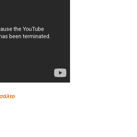
σάλτο