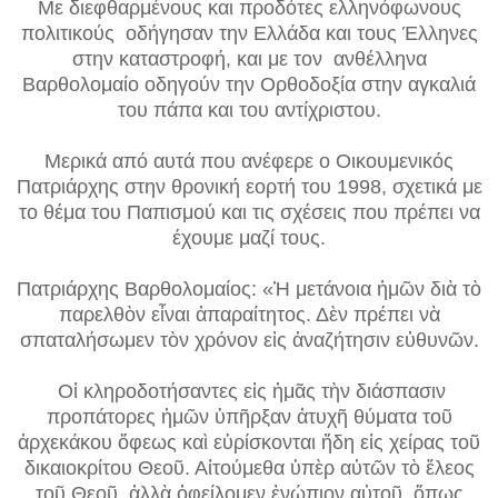
Με διεφθαρμένους και προδότες ελληνόφωνους
πολιτικούς οδήγησαν την Ελλάδα και τους Έλληνες
στην καταστροφή, και με τον ανθέλληνα
Βαρθολομαίο οδηγούν την Ορθοδοξία στην αγκαλιά
του πάπα και του αντίχριστου.
Μερικά από αυτά που ανέφερε ο Οικουμενικός
Πατριάρχης στην θρονική εορτή του 1998, σχετικά με
το θέμα του Παπισμού και τις σχέσεις που πρέπει να
έχουμε μαζί τους.
Πατριάρχης Βαρθολομαίος: «Ἡ μετάνοια ἡμῶν διὰ τὸ
παρελθὸν εἶναι ἀπαραίτητος. Δὲν πρέπει νὰ
σπαταλήσωμεν τὸν χρόνον εἰς ἀναζήτησιν εὐθυνῶν.
Οἱ κληροδοτήσαντες εἰς ἡμᾶς τὴν διάσπασιν
προπάτορες ἡμῶν ὑπῆρξαν ἀτυχῆ θύματα τοῦ
ἀρχεκάκου ὄφεως καὶ εὑρίσκονται ἤδη εἰς χείρας τοῦ
δικαιοκρίτου Θεοῦ. Αἰτούμεθα ὑπὲρ αὐτῶν τὸ ἔλεος
τοῦ Θεοῦ, ἀλλὰ ὀφείλομεν ἐνώπιον αὐτοῦ, ὅπως