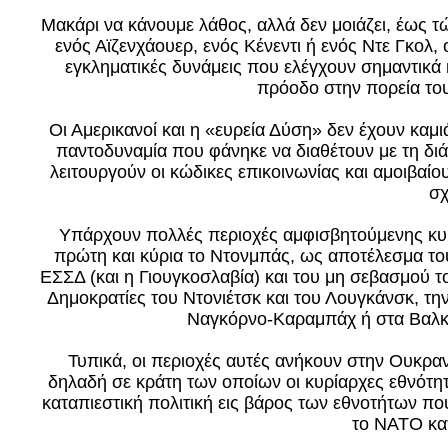
Μακάρι να κάνουμε λάθος, αλλά δεν μοιάζει, έως τ
ενός Αϊζενχάουερ, ενός Κένεντι ή ενός Ντε Γκολ,
εγκληματικές δυνάμεις που ελέγχουν σημαντικά 
πρόοδο στην πορεία το
Οι Αμερικανοί και η «ευρεία Δύση» δεν έχουν καμ
παντοδυναμία που φάνηκε να διαθέτουν με τη δι
λειτουργούν οι κώδικες επικοινωνίας και αμοιβαί
σχ
Υπάρχουν πολλές περιοχές αμφισβητούμενης κυρ
πρώτη και κύρια το Ντονμπάς, ως αποτέλεσμα το
ΕΣΣΔ (και η Γιουγκοσλαβία) και του μη σεβασμού τ
Δημοκρατίες του Ντονιέτσκ και του Λουγκάνσκ, την
Ναγκόρνο-Καραμπάχ ή στα Βαλκά
Τυπικά, οι περιοχές αυτές ανήκουν στην Ουκραν
δηλαδή σε κράτη των οποίων οι κυρίαρχες εθνότη
καταπιεστική πολιτική εις βάρος των εθνοτήτων πο
το ΝΑΤΟ κα