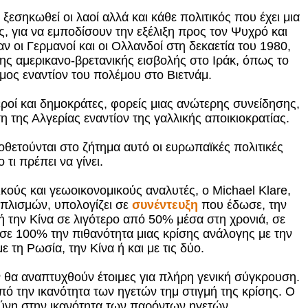
 ξεσηκωθεί οι λαοί αλλά και κάθε πολιτικός που έχει μια
, για να εμποδίσουν την εξέλιξη προς τον Ψυχρό και
 οι Γερμανοί και οι Ολλανδοί στη δεκαετία του 1980,
της αμερικανο-βρετανικής εισβολής στο Ιράκ, όπως το
σμος εναντίον του πολέμου στο Βιετνάμ.
ροί και δημοκράτες, φορείς μιας ανώτερης συνείδησης,
 της Αλγερίας εναντίον της γαλλικής αποικιοκρατίας.
θετούνται στο ζήτημα αυτό οι ευρωπαϊκές πολιτικές
 τι πρέπει να γίνει.
κούς και γεωοικονομικούς αναλυτές, ο Michael Klare,
πλισμών, υπολογίζει σε
συνέντευξη
που έδωσε, την
ή την Κίνα σε λιγότερο από 50% μέσα στη χρονιά, σε
σε 100% την πιθανότητα μιας κρίσης ανάλογης με την
 τη Ρωσία, την Κίνα ή και με τις δύο.
ν θα αναπτυχθούν έτοιμες για πλήρη γενική σύγκρουση.
πό την ικανότητα των ηγετών τημ στιγμή της κρίσης. Ο
σύνη στην ικανότητα των παρόντων ηγετών.