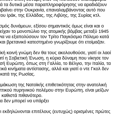
ινά τα δυτικά μέσα παραπληροφόρησης να αραδιάζουν
 συμβαίνει στην Ουκρανία, επαναλαμβάνοντας αυτό που
ου Ιράκ, της Ελλάδας, της Λιβύης, της Συρίας κτλ.
μός δυνάμεων, εξίσου σημαντικός όμως είναι και ο
 είχαν το μονοπώλιο της ατομικής βόμβας μεταξύ 1945
για να εξαπολύσουν τον Τρίτο Παγκόσμιο Πόλεμο κατά
και βρετανικό κατεστημένο γνωρίζουμε ότι ετοίμαζαν.
ϊκή κοινή γνώμη δεν θα τους ακολουθούσε, γιατί οι λαοί
ατί η Σοβιετική Ένωση, η κύρια δύναμη που νίκησε τον
ισή Ευρώπη, όπως στη Γαλλία, το Βέλγιο, την Ιταλία, τα
ά κινήματα αντίστασης, αλλά και γιατί ο ντε Γκολ δεν
κατά της Ρωσίας.
μάκωση της Νατοϊκής επιθετικότητας στην ανατολική
πτικού πυρηνικού πολέμου στην Ευρώπη, είναι μείζων
 καθιστά πιθανότερο.
 δεν μπορεί να υπάρξει
 ότι εκδηλώνονται επιτέλους (ευτυχώς) ορισμένες πρώτες