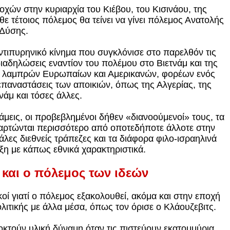
ών στην κυριαρχία του Κιέβου, του Κισινάου, της
θε τέτοιος πόλεμος θα τείνει να γίνει πόλεμος Ανατολής
 Δύσης.
αντιπυρηνικό κίνημα που συγκλόνισε στο παρελθόν τις
διαδηλώσεις εναντίον του πολέμου στο Βιετνάμ και της
ων λαμπρών Ευρωπαίων και Αμερικανών, φορέων ενός
επαναστάσεις των αποικιών, όπως της Αλγερίας, της
νάμ και τόσες άλλες.
νάμεις, οι προβεβλημένοι δήθεν «διανοούμενοί» τους, τα
ξαρτώνται περισσότερο από οποτεδήποτε άλλοτε στην
άλες διεθνείς τράπεζες και τα διάφορα φιλο-ισραηλινά
άξη με κάπως εθνικά χαρακτηριστικά.
και ο πόλεμος των ιδεών
κοί γιατί ο πόλεμος εξακολουθεί, ακόμα και στην εποχή
λιτικής με άλλα μέσα, όπως τον όρισε ο Κλάουζεβιτς.
αποκτούν υλική δύναμη όταν τις πιστεύουν εκατομμύρια