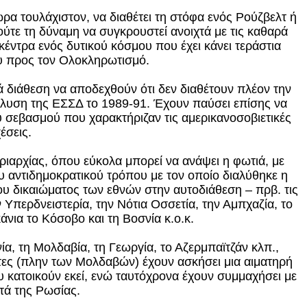
ώρα τουλάχιστον, να διαθέτει τη στόφα ενός Ρούζβελτ ή
 ούτε τη δύναμη να συγκρουστεί ανοιχτά με τις καθαρά
κέντρα ενός δυτικού κόσμου που έχει κάνει τεράστια
υ προς τον Ολοκληρωτισμό.
ιά διάθεση να αποδεχθούν ότι δεν διαθέτουν πλέον την
άλυση της ΕΣΣΔ το 1989-91. Έχουν παύσει επίσης να
ου σεβασμού που χαρακτήριζαν τις αμερικανοσοβιετικές
έσεις.
ιαρχίας, όπου εύκολα μπορεί να ανάψει η φωτιά, με
υ αντιδημοκρατικού τρόπου με τον οποίο διαλύθηκε η
ου δικαιώματος των εθνών στην αυτοδιάθεση – πρβ. τις
 Υπερδνειστερία, την Νότια Οσσετία, την Αμπχαζία, το
νια το Κόσοβο και τη Βοσνία κ.ο.κ.
ία, τη Μολδαβία, τη Γεωργία, το Αζερμπαϊτζάν κλπ.,
τες (πλην των Μολδαβών) έχουν ασκήσει μια αιματηρή
υ κατοικούν εκεί, ενώ ταυτόχρονα έχουν συμμαχήσει με
τά της Ρωσίας.