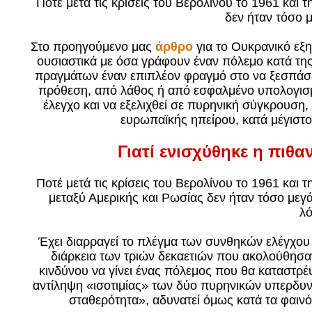
Ποτέ μετά τις κρίσεις του Βερολίνου το 1961 και
δεν ήταν τόσο 
Στο προηγούμενο μας
άρθρο
για το Ουκρανικό εξ
ουσιαστικά με όσα γράφουν έναν πόλεμο κατά της
πραγμάτων έναν επιπλέον φραγμό στο να ξεσπάσε
πρόθεση, από λάθος ή από εσφαλμένο υπολογισμό
έλεγχο και να εξελιχθεί σε πυρηνική σύγκρουση,
ευρωπαϊκής ηπείρου, κατά μέγιστο
Γιατί ενισχύθηκε η πιθ
Ποτέ μετά τις κρίσεις του Βερολίνου το 1961 και
μεταξύ Αμερικής και Ρωσίας δεν ήταν τόσο μεγά
λ
Έχει διαρραγεί το πλέγμα των συνθηκών ελέγχο
διάρκεια των τριών δεκαετιών που ακολούθησα
κινδύνου να γίνει ένας πόλεμος που θα καταστρ
αντίληψη «ισοτιμίας» των δύο πυρηνικών υπερδυν
σταθερότητα», αδυνατεί όμως κατά τα φαινό