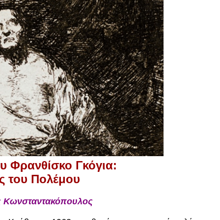
ου Φρανθίσκο Γκόγια:
ς του Πολέμου
ς Κωνσταντακόπουλος