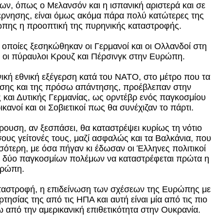
των, όπως ο Μελανσόν και η ισπανική αριστερά και σε
έρνησης, είναι όμως ακόμα πάρα πολύ κατώτερες της
ώπης η προοπτική της πυρηνικής καταστροφής.
ς οποίες ξεσηκώθηκαν οι Γερμανοί και οι Ολλανδοί στη
ύν οι πύραυλοι Κρουζ και Πέρσινγκ στην Ευρώπη.
νική εθνική εξέγερση κατά του ΝΑΤΟ, στο μέτρο που τα
ρασης και της πρόσω απάντησης, προέβλεπαν στην
 και Δυτικής Γερμανίας, ως ορντέβρ ενός παγκοσμίου
κανοί και οι Σοβιετικοί πως θα συνέχιζαν το πάρτι.
κρουση, αν ξεσπάσει, θα καταστρέψει κυρίως τη νότιο
ους γείτονές τους, μαζί ασφαλώς και τα Βαλκάνια, που
σότερη, με όσα πήγαν κι έδωσαν οι Έλληνες πολιτικοί
ων δύο παγκοσμίων πολέμων να καταστρέφεται πρώτα η
ρώπη.
αταστροφή, η επιδείνωση των σχέσεων της Ευρώπης με
ρτησίας της από τις ΗΠΑ και αυτή είναι μία από τις πιο
ω από την αμερικανική επιθετικότητα στην Ουκρανία.