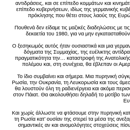
αντιδράσεις, και σε επίπεδο κομμάτων και κινημά
επίπεδο κυβερνήσεων, ιδίως της γερμανικής κυβ
πρόκλησης που θέτει στους λαούς της Ευρ
Πουθενά δεν είδαμε τις μαζικές διαδηλώσεις με τι
δεκαετία του 1980, για να μην εγκατασταθο
Ο ξεσηκωμός αυτός ήταν ουσιαστικά και μια γερμα
δόγματα της Συμμαχίας, της ευέλικτης αντίδ
πραγματικότητα την… καταστροφή της Ανατολικής
πολέμου και, στη συνέχεια, θα έβλεπαν οι Αμερι
Το ίδιο συμβαίνει και σήμερα. Μια πυρηνική σύγ
Ρωσία, την Ουκρανία, τη Λευκορωσία και τους άμεσ
θα λουστούν όλη τη ραδιενέργεια και ακόμα περισ
στον Πάιατ. Θα ακολουθήσει δηλαδή το μοτίβο τ
Ευ
Και χωρίς άλλωστε να φτάσουμε στην πυρηνική κ
τη Ρωσία κατ’ ουσίαν της στερεί τα μέσα της ανεξα
σημαντικές αν και ανομολόγητες στοχεύσεις πίσ