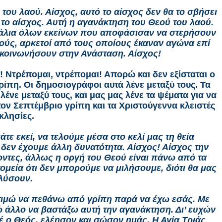
 του λαού. Αίσχος, αυτό το αίσχος δεν θα το σβήσει
ό το αίσχος. Αυτή η αγανάκτηση του Θεού του λαού.
εφάλια όλων εκείνων που αποφάσισαν να στερήσουν
τούς, αρκετοί από τους οποίους έκαναν αγώνα επί
να κοινωνήσουν στην Ανάσταση. Αίσχος!
 Ντρέπομαι, ντρέπομαι! Απορώ και δεν εξίσταται ο
γρίπη. Οι δημοσιογράφοι αυτά λένε μεταξύ τους. Τα
λένε μεταξύ τους, και μας μας λένε τα ψέματα για να
ον Σεπτέμβριο γρίπη και τα Χριστούγεννα κλειστές
κκλησίες.
άτε εκεί, να τελούμε μέσα στο κελί μας τη θεία
 δεν έχουμε άλλη δυνατότητα. Αίσχος! Αίσχος την
οντες, άλλως η οργή του Θεού είναι πάνω από τα
κομεία ότι δεν μπορούμε να μιλήσουμε, διότι θα μας
λύσουν.
οτιμώ να πεθάνω από γρίπη παρά να έχω εσάς. Με
 άλλο να βαστάξω αυτή την αγανάκτηση. Δι’ ευχών
 ο Θεός, ελέησον και σώσον ημάς. Η Αγία Τριάς