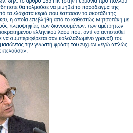
ν, δηλ. το άρθρο 183 ΠΚ (στην Γερμανία προ πολλού
νδήποτε θα τολμούσε να μιμηθεί το παράδειγμα της
πό τα ελάχιστα κεριά που έσπασαν το σκοτάδι της
 2020, η οποία επεβλήθη από το καθεστώς Μητσοτάκη με
αγούς πλειοψηφίας των διανοουμένων, των αμέτρητων
οκρατημένου ελληνικού λαού που, αντί να αντισταθεί
σε να συμπεριφέρεται σαν καλολαδωμένο γρανάζι του
μασώντας την γνωστή φράση του Άιχμαν «εγώ απλώς
 εκτελούσα».