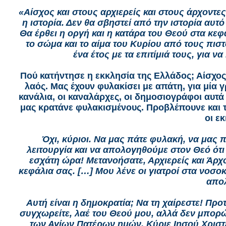
«Αίσχος και στους αρχιερείς και στους άρχοντες
η ιστορία. Δεν θα σβηστεί από την ιστορία αυτ
Θα έρθει η οργή και η κατάρα του Θεού στα κ
το σώμα και το αίμα του Κυρίου από τους πισ
ένα έτος με τα επιτίμιά τους, για 
Πού κατήντησε η εκκλησία της Ελλάδος; Αίσχος!
λαός. Μας έχουν φυλακίσει με απάτη, για μία 
κανάλια, οι καναλάρχες, οι δημοσιογράφοι αυτά 
μας κρατάνε φυλακισμένους. Προβλέπουνε και τ
οι ε
Όχι, κύριοι. Να μας πάτε φυλακή, να μας π
λειτουργία και να απολογηθούμε στον Θεό ότι
εσχάτη ώρα! Μετανοήσατε, Αρχιερείς και Άρχ
κεφάλια σας. […] Μου λένε οι γιατροί στα νοσο
απο
Αυτή είναι η δημοκρατία; Να τη χαίρεστε! Πρ
συγχωρείτε, λαέ του Θεού μου, αλλά δεν μπορώ
των Αγίων Πατέρων ημών, Κύριε Ιησού Χριστέ