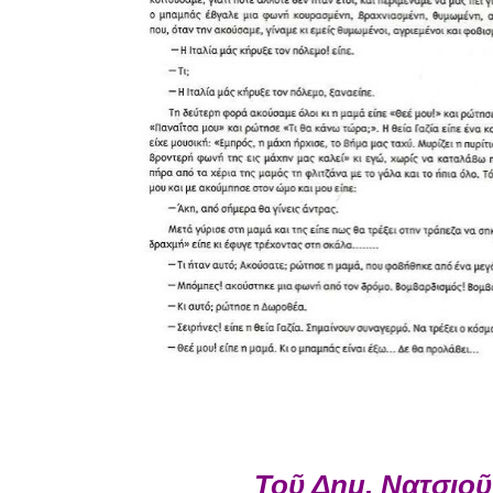
Τοῦ Δημ. Νατσιοῦ