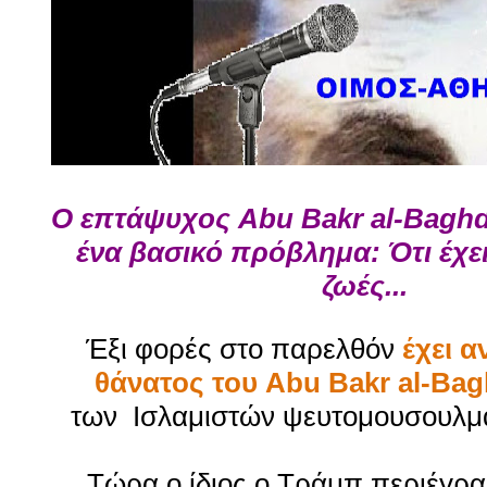
Ο
επτάψυχος
Abu Bakr al-Baghd
ένα βασικό πρόβλημα: Ότι έχει
ζωές...
Έξι φορές στο παρελθόν
έχει α
θάνατος του
Abu Bakr al-Bag
των
Ισλαμιστών ψευτομουσουλμά
Τώρα ο ίδιος ο Τράμπ περιέγρα