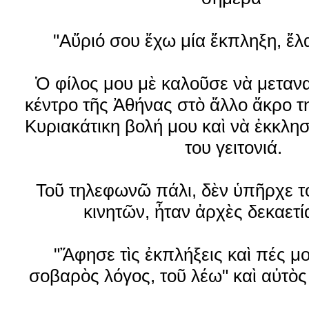
"Αὔριό σου ἔχω μία ἔκπληξη, ἔλα
Ὁ φίλος μου μὲ καλοῦσε νὰ μεταν
κέντρο τῆς Ἀθήνας στὸ ἄλλο ἄκρο τ
Κυριακάτικη βολή μου καὶ νὰ ἐκκλησ
του γειτονιά.
Τοῦ τηλεφωνῶ πάλι, δὲν ὑπῆρχε τ
κινητῶν, ἦταν ἀρχὲς δεκαετί
"Ἄφησε τὶς ἐκπλήξεις καὶ πές μ
σοβαρὸς λόγος, τοῦ λέω" καὶ αὐτὸς